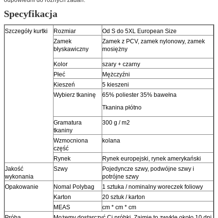
Specyfikacja
Szczegóły kurtki
Rozmiar
Od S do 5XL European Size
Zamek
Zamek z PCV, zamek nylonowy, zamek
błyskawiczny
mosiężny
Kolor
szary + czarny
Płeć
Mężczyźni
Kieszeń
5 kieszeni
Wybierz tkaninę
65% poliester 35% bawełna
Tkanina płótno
Gramatura
300 g / m2
tkaniny
Wzmocniona
kolana
część
Rynek
Rynek europejski, rynek amerykański
Jakość
Szwy
Pojedyncze szwy, podwójne szwy i
wykonania
potrójne szwy
Opakowanie
Nomal Polybag
1 sztuka / nominalny woreczek foliowy
Karton
20 sztuk / karton
MEAS
cm * cm * cm
Próba
Możemy dostarczyć Ci próbki. Zajmie to zwykle około 10 dni