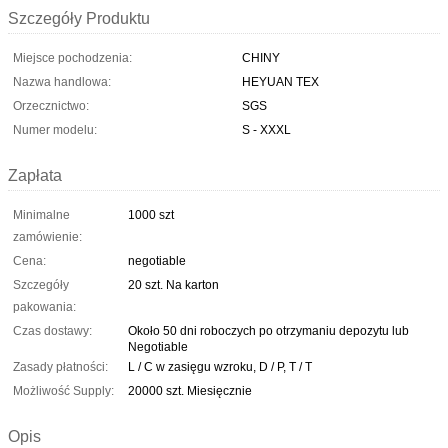
Szczegóły Produktu
Miejsce pochodzenia:
CHINY
Nazwa handlowa:
HEYUAN TEX
Orzecznictwo:
SGS
Numer modelu:
S - XXXL
Zapłata
Minimalne
1000 szt
zamówienie:
Cena:
negotiable
Szczegóły
20 szt. Na karton
pakowania:
Czas dostawy:
Około 50 dni roboczych po otrzymaniu depozytu lub
Negotiable
Zasady płatności:
L / C w zasięgu wzroku, D / P, T / T
Możliwość Supply:
20000 szt. Miesięcznie
Opis