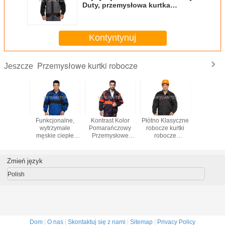
Duty, przemysłowa kurtka
ochronna Twill 300gsm, Oxford
600D Żelbet
Kontyntynuj
Przemysłowe kurtki robocze
Jeszcze
 męska
Funkcjonalne,
Kontrast Kolor
Płótno Klasyczne
PRO Ci
dporna
wytrzymałe
Pomarańczowy
robocze kurtki
przemy
robocza
męskie ciepłe
Przemysłowe
robocze
kurtki ro
ała dla
kurtki robocze z
kurtki robocze
Wytrzymałe,
ochronne 
ysłu /
odblaskowym
100% bawełna z
odporne na
robocz
nictwa
orurowaniem
odpinanymi
ścieranie z
twardości 
Zmień język
rękawami
podwójnymi
m2
przeszyciami
Polish
Dom
|
O nas
|
Skontaktuj się z nami
|
Sitemap
|
Privacy Policy