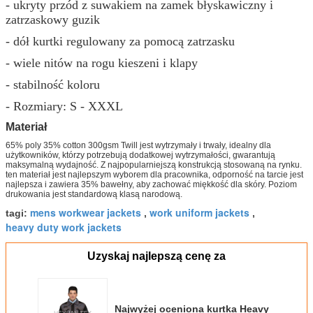
- ukryty przód z suwakiem na zamek błyskawiczny i
zatrzaskowy guzik
- dół kurtki regulowany za pomocą zatrzasku
- wiele nitów na rogu kieszeni i klapy
- stabilność koloru
- Rozmiary: S - XXXL
Materiał
65% poly 35% cotton 300gsm Twill jest wytrzymały i trwały, idealny dla
użytkowników, którzy potrzebują dodatkowej wytrzymałości, gwarantują
maksymalną wydajność. Z najpopularniejszą konstrukcją stosowaną na rynku.
ten materiał jest najlepszym wyborem dla pracownika, odporność na tarcie jest
najlepsza i zawiera 35% bawełny, aby zachować miękkość dla skóry. Poziom
drukowania jest standardową klasą narodową.
mens workwear jackets
work uniform jackets
tagi:
,
,
heavy duty work jackets
Uzyskaj najlepszą cenę za
Najwyżej oceniona kurtka Heavy