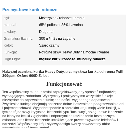
Przemysłowe kurtki robocze
styl:
Mężczyzna / robocze ubrania
materiał:
65% poliester 35% bawełna
tekstury:
Diagonal
Gramatura tkaniny:
300 g / m2 / na żądanie
Kolor:
Szaro czarny
Funkcja:
Potrójne szwy Heavy Duty na mocne i twarde
męskie kurtki robocze
mundury robocze
High Light:
,
Najwyżej oceniona kurtka Heavy Duty, przemysłowa kurtka ochronna Twill
300gsm, Oxford 600D Żelbet
Funkcjonować
Ten współczesny mundur został zaprojektowany, aby sprostać najbardziej
wymagającym zadaniom. Wytrzymały i praktyczny ma wszystkie funkcje
niezbędne do zapewnienia funkcjonalności i wygodnego dopasowania.
Zwycięskie funkcje obejmują obszerne dolne kieszenie do podgrzewania dłoni
i pojemne schowki. Wygodne spodnie o szerokim kroju mają wiele funkcji, w
tym potrójne szwy krytyczne, kieszonki typu "tuck-way", przegubowe kieszenie
na klapy na kciuki z głębokimi i odpornymi na uszkodzenia bezpiecznymi
osłonami oraz liczne kieszenie umożliwiające przechowywanie telefonów i
narzędzi. Współczesny krój i stylowy design tworzy nowoczesny ubiór
odpowiedni do różnych zadań.